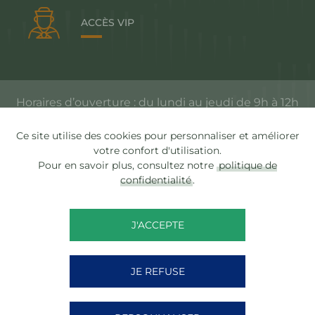
ACCÈS VIP
Horaires d’ouverture : du lundi au jeudi de 9h à 12h
et de 14h à 17h, le vendredi de 9h à 12h
Ce site utilise des cookies pour personnaliser et améliorer
votre confort d'utilisation.
Pour en savoir plus, consultez notre
politique de
Accessibilité
confidentialité
.
Plan du site
Mentions légales
J'ACCEPTE
Confidentialité
JE REFUSE