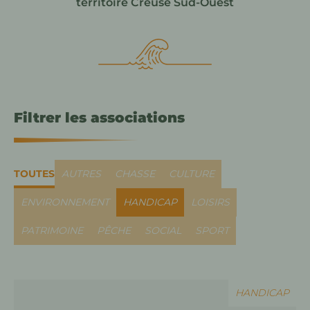
territoire Creuse Sud-Ouest
Filtrer les associations
TOUTES
AUTRES
CHASSE
CULTURE
ENVIRONNEMENT
HANDICAP
LOISIRS
PATRIMOINE
PÊCHE
SOCIAL
SPORT
HANDICAP