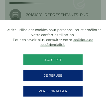
20181001_REPRESENTANTS_PNR
20181002_MODIF1_MASGOT
Ce site utilise des cookies pour personnaliser et améliorer
20181003_MODIF_REDEVANCES_SPA
votre confort d'utilisation.
NC
Pour en savoir plus, consultez notre
politique de
20181004_MODIF_REGLE_SPANC
confidentialité
.
20181004_ANNEXE_MODIF_REGLE_
SPANC
J'ACCEPTE
20181005_RPQS_CTDMA
20181005_ANNEXE_RPQS_CTDMA
JE REFUSE
20181006_ACCORD_CADRE_POLYST
YRENE
PERSONNALISER
20181007_CONVENTION_LAMPES_O
CAD3E