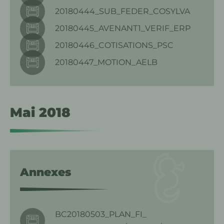
20180444_SUB_FEDER_COSYLVA
20180445_AVENANT1_VERIF_ERP
20180446_COTISATIONS_PSC
20180447_MOTION_AELB
Mai 2018
Annexes
BC20180503_PLAN_FI_