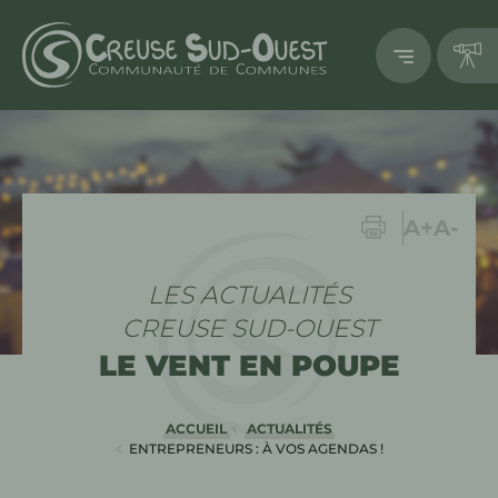
Imprimer
Augment
Dimi
A+
A-
LES ACTUALITÉS
CREUSE SUD-OUEST
LE VENT EN POUPE
ACCUEIL
ACTUALITÉS
ENTREPRENEURS : À VOS AGENDAS !
EN COURS :