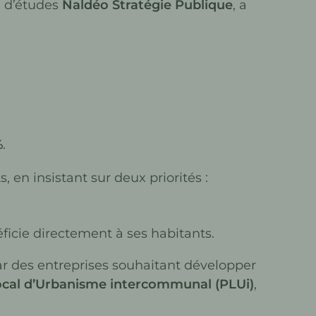
u d’études
Naldéo Stratégie Publique
, a
%
.
en insistant sur deux priorités :
néficie directement à ses habitants.
par des entreprises souhaitant développer
Local d’Urbanisme intercommunal (PLUi)
,