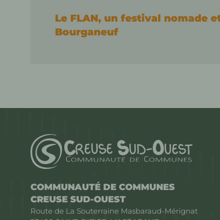
Le FLAN, un festival nomade 
Bourganeuf
COMMUNAUTÉ DE COMMUNES
CREUSE SUD-OUEST
Route de La Souterraine Masbaraud-Mérignat