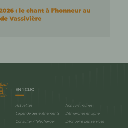
2026 : le chant à l’honneur au
de Vassivière
EN 1 CLIC
Actualités
Nos communes
L’agenda des événements
Démarches en ligne
Consulter / Télécharger
L’Annuaire des services