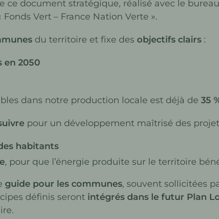
 de ce document stratégique, réalisé avec le burea
 « Fonds Vert – France Nation Verte ».
mmunes
du territoire et fixe des
objectifs clairs
:
s en 2050
ables dans notre production locale est déjà de
35 
suivre
pour un développement maîtrisé des projets, 
 des habitants
ve
, pour que l’énergie produite sur le territoire bé
de
guide pour les communes
, souvent sollicitées 
incipes définis seront
intégrés dans le futur Plan 
ire.