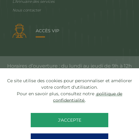
L’Annuaire des services
Nous contacter
ACCÈS VIP
Horaires d’ouverture : du lundi au jeudi de 9h à 12h
et de 14h à 17h, le vendredi de 9h à 12h
Ce site utilise des cookies pour personnaliser et améliorer
votre confort d'utilisation.
Pour en savoir plus, consultez notre
politique de
Accessibilité
confidentialité
.
Plan du site
Mentions légales
J'ACCEPTE
Confidentialité